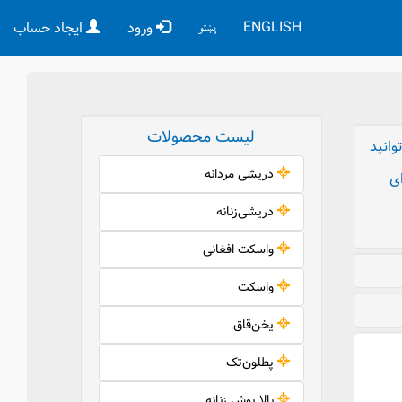
ENGLISH
پښتو
ورود
ایجاد حساب
لیست محصولات
انید
دریشی مردانه
ای
دریشی‌زنانه
واسکت افغانی
واسکت
یخن‌قاق
پطلون‌تک
بالا پوش زنانه